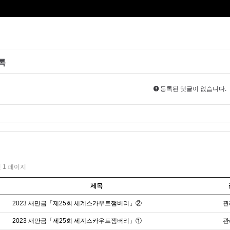
록
등록된 댓글이 없습니다.
건
1 페이지
제목
2023 새만금「제25회 세계스카우트잼버리」②
관
2023 새만금「제25회 세계스카우트잼버리」①
관