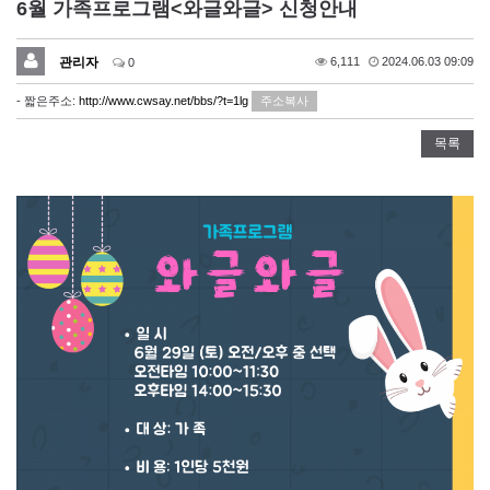
6월 가족프로그램<와글와글> 신청안내
관리자
6,111
2024.06.03 09:09
0
- 짧은주소:
http://www.cwsay.net/bbs/?t=1lg
주소복사
목록