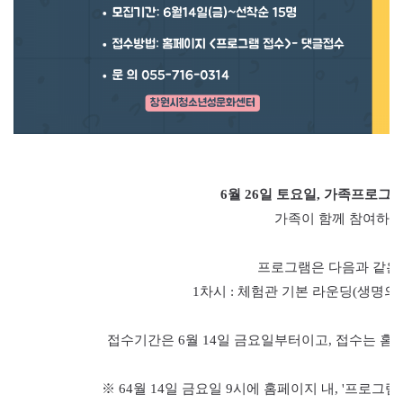
6월 26
일 토요일
,
가족프로그
가족이 함께 참여하
프로그램은 다음과 같은
1
차시
:
체험관 기본 라운딩
(
생명의
접수기간은 6
월 14
일 금요일부터이고
,
접수는 홈
※ 64
월 14
일 금요일
9
시에 홈페이지 내
, '
프로그램