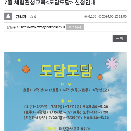
7월 체험관성교육<도담도담> 신청안내
관리자
6,135
2024.06.12 11:05
0
- 짧은주소:
http://www.cwsay.net/bbs/?t=1li
주소복사
목록