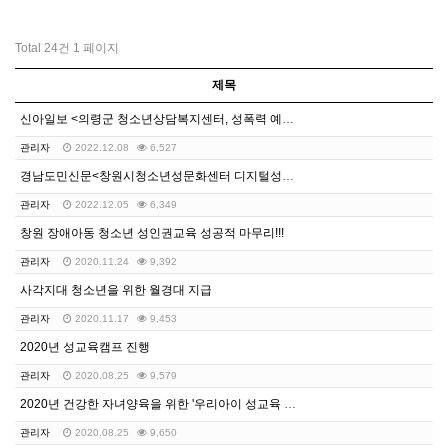
Total 24건
1 페이지
제목
신아일보 <의령군 청소년상담복지센터, 성폭력 예방교육 …
관리자
2022.12.08
6,527
경남도민신문<창원시청소년성문화센터 디지털성폭력예방 캠페…
관리자
2022.12.05
6,349
창원 장애아동 청소년 성인권교육 성공적 마무리!!!
관리자
2020.11.24
9,392
사각지대 청소년을 위한 월경대 지급
관리자
2020.11.17
9,453
2020년 성교육캠프 진행
관리자
2020.08.25
9,579
2020년 건강한 자녀양육을 위한 '우리아이 성교육 스…
관리자
2020.08.25
9,650